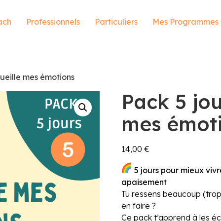
ach
Professionnels
Particuliers
Mes Programmes
cueille mes émotions
Pack 5 jou
mes émot
14,00
€
5 jours pour mieux vivr
apaisement
Tu ressens beaucoup (trop)
en faire ?
Ce pack t’apprend à les é